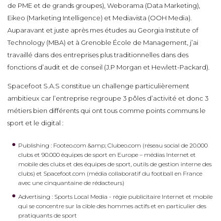
de PME et de grands groupes), Weborama (Data Marketing),
Eikeo (Marketing Intelligence) et Mediavista (OOH Media).
Auparavant et juste après mes études au Georgia Institute of
Technology (MBA) et à Grenoble École de Management, j’ai
travaillé dans des entreprises plus traditionnelles dans des
fonctions d’audit et de conseil (J.P Morgan et Hewlett-Packard).
Spacefoot S.A.S constitue un challenge particulièrement
ambitieux car l’entreprise regroupe 3 pôles d’activité et donc 3
métiers bien différents qui ont tous comme points communs le
sport et le digital :
Publishing : Footeo.com &amp; Clubeo.com (réseau social de 20.000
clubs et 90.000 équipes de sport en Europe – médias Internet et
mobile des clubs et des équipes de sport, outils de gestion interne des
clubs) et Spacefoot.com (média collaboratif du football en France
avec une cinquantaine de rédacteurs)
Advertising : Sports Local Media - régie publicitaire Internet et mobile
qui se concentre sur la cible des hommes actifs et en particulier des
pratiquants de sport