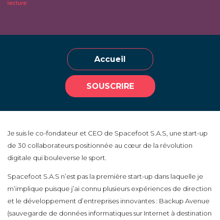
lecture
Accueil
SOUSCRIRE
Je suis le co-fondateur et CEO de Spacefoot S.A.S, une start-up
de 30 collaborateurs positionnée au cœur de la révolution
digitale qui bouleverse le sport.
Spacefoot S.A.S n’est pas la première start-up dans laquelle je
m’implique puisque j’ai connu plusieurs expériences de direction
et le développement d’entreprises innovantes : Backup Avenue
(sauvegarde de données informatiques sur Internet à destination